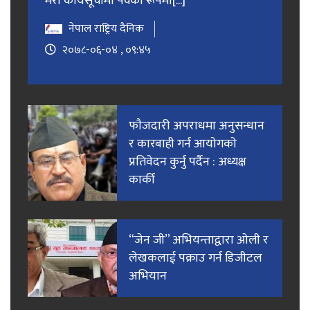
मेरो कार्यसूचीमा पक्का रूपमा[...]
नेपाल राष्ट्रिय दैनिक
२०७८-०६-०४ , ०९:४५
फाैजदारी अपराधमा अनुसन्धान
र कारबाही गर्न आयाेगकाे
प्रतिवेदन कुर्नु पर्दैन : अध्यक्ष
कार्की
“जेन जी” अभियन्ताद्वारा ओली र
लेखकलाई पक्राउ गर्न डिजीटल
अभियान