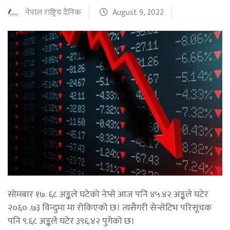
नेपाल राष्ट्रिय दैनिक
August 9, 2022
सोमबार १७. ६८ अङ्कले घटेको नेप्से आज पनि ४५.४२ अङ्कले घटेर
२०६० .७३ विन्दुमा मा रोकिएको छ। त्यसैगरी सेन्सेटिभ परिसूचक
पनि ९.६८ अङ्कले घटेर ३९६.४२ पुगेको छ।