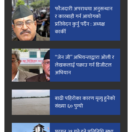
फाैजदारी अपराधमा अनुसन्धान
र कारबाही गर्न आयाेगकाे
प्रतिवेदन कुर्नु पर्दैन : अध्यक्ष
कार्की
“जेन जी” अभियन्ताद्वारा ओली र
लेखकलाई पक्राउ गर्न डिजीटल
अभियान
बाढी पहिरोका कारण मृत्यु हुनेको
संख्या ६० पुग्यो
फागुन २१ गते हुने प्रतिनिधि सभा