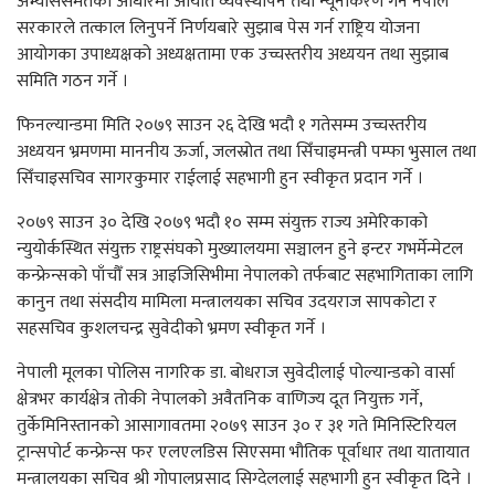
अभ्याससमेतका आधारमा आयात व्यवस्थापन तथा न्यूनीकरण गर्न नेपाल
सरकारले तत्काल लिनुपर्ने निर्णयबारे सुझाब पेस गर्न राष्ट्रिय योजना
आयोगका उपाध्यक्षको अध्यक्षतामा एक उच्चस्तरीय अध्ययन तथा सुझाब
समिति गठन गर्ने ।
फिनल्यान्डमा मिति २०७९ साउन २६ देखि भदौ १ गतेसम्म उच्चस्तरीय
अध्ययन भ्रमणमा माननीय ऊर्जा, जलस्रोत तथा सिँचाइमन्त्री पम्फा भुसाल तथा
सिँचाइसचिव सागरकुमार राईलाई सहभागी हुन स्वीकृत प्रदान गर्ने ।
२०७९ साउन ३० देखि २०७९ भदौ १० सम्म संयुक्त राज्य अमेरिकाको
न्युयोर्कस्थित संयुक्त राष्ट्रसंघको मुख्यालयमा सञ्चालन हुने इन्टर गभर्मेन्मेटल
कन्फ्रेन्सको पाँचौँ सत्र आइजिसिभीमा नेपालको तर्फबाट सहभागिताका लागि
कानुन तथा संसदीय मामिला मन्त्रालयका सचिव उदयराज सापकोटा र
सहसचिव कुशलचन्द्र सुवेदीको भ्रमण स्वीकृत गर्ने ।
नेपाली मूलका पोलिस नागरिक डा. बोधराज सुवेदीलाई पोल्यान्डको वार्सा
क्षेत्रभर कार्यक्षेत्र तोकी नेपालको अवैतनिक वाणिज्य दूत नियुक्त गर्ने,
तुर्केमिनिस्तानको आसागावतमा २०७९ साउन ३० र ३१ गते मिनिस्टिरियल
ट्रान्सपोर्ट कन्फ्रेन्स फर एलएलडिस सिएसमा भौतिक पूर्वाधार तथा यातायात
मन्त्रालयका सचिव श्री गोपालप्रसाद सिग्देललाई सहभागी हुन स्वीकृत दिने ।