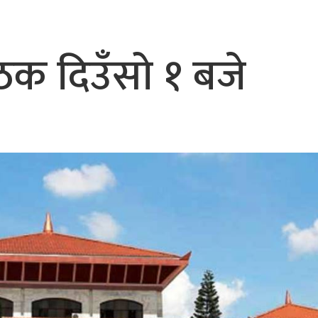
भैरहवाबाट काठमाडौं ल्याइए
र्ने
ठक दिउँसो १ बजे