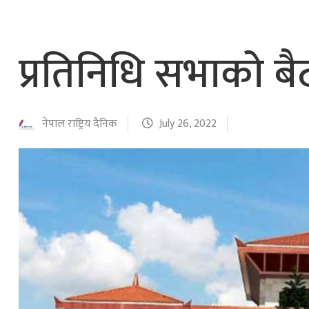
नेपाल वायुसेवाको राहत उडानमार्फत १५७ यात्रु 
हङ्गेरी सरकारले एकल मुद्राको रुपमा ‘युरो’ लागु नग
प्रतिनिधि सभाको बै
नेपाल राष्ट्रिय दैनिक
July 26, 2022