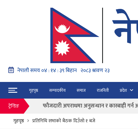
नेपाल वायुसेवाको राहत उडानमार्फत १५७ यात्रु 
गृहपृष्ठ
सम्पादकीय
समाज
राजनिती
प्रदेश
हङ्गेरी सरकारले एकल मुद्राको रुपमा ‘युरो’ लागु नग
फाैजदारी अपराधमा अनुसन्धान र कारबाही गर्न आयाेगक
ट्रेन्डिङ
“जेन जी” अभियन्ताद्वारा ओली र लेखकलाई पक्
गृहपृष्ठ
प्रतिनिधि सभाको बैठक दिउँसो १ बजे
बाढी पहिरोका कारण मृत्यु हुनेको संख्या ६० पुग्यो
फागुन २१ गते हुने प्रतिनिधि सभा निर्वाचनको क