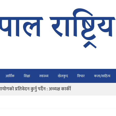
भैरहवाबाट काठमाडौं ल्याइए
आर्थिक
शिक्षा
स्वास्थ्य
खेलकुद
विचार
कला/साहित्य
र्ने
ाे प्रतिवेदन कुर्नु पर्दैन : अध्यक्ष कार्की
राउ गर्न डिजीटल अभियान
ार्यतालिका सार्वजनिक