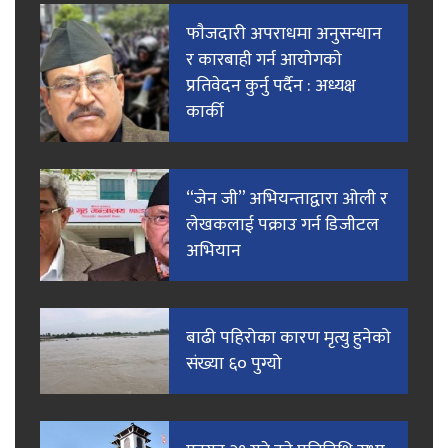
फाैजदारी अपराधमा अनुसन्धान
र कारबाही गर्न आयाेगकाे
प्रतिवेदन कुर्नु पर्दैन : अध्यक्ष
कार्की
“जेन जी” अभियन्ताद्वारा ओली र
लेखकलाई पक्राउ गर्न डिजीटल
अभियान
बाढी पहिरोका कारण मृत्यु हुनेको
संख्या ६० पुग्यो