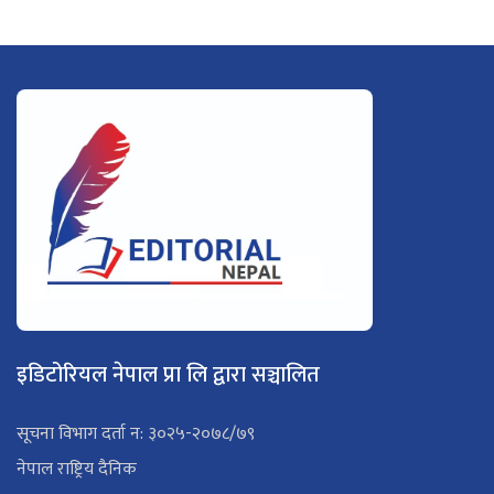
इडिटोरियल नेपाल प्रा लि द्वारा सञ्चालित
सूचना विभाग दर्ता न: ३०२५-२०७८/७९
नेपाल राष्ट्रिय दैनिक