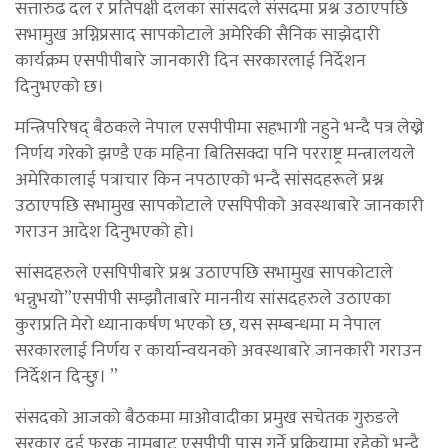
सत्तारुढ दल र प्रतिपक्षी दलका सांसदले संसदमा प्रश्न उठाएपछि
सभामुख अग्निप्रसाद सापकोटाले अमेरिकी सैनिक साझेदारी
कार्यक्रम एसपीपीबारे जानकारी दिन सरकारलाई निर्देशन
दिनुभएको छ।
मन्त्रिपरिषद् बैठकले नेपाल एसपीपीमा सहभागी नहुने भन्दै पत्र लेख्ने
निर्णय गरेको झण्डै एक महिना बितिसक्दा पनि परराष्ट्र मन्त्रालयले
अमेरिकालाई पत्राचार किन नपठाएको भन्दै सांसदहरूले प्रश्न
उठाएपछि सभामुख सापकोटाले एसपिपीको अवस्थाबारे जानकारी
गराउन आदेश दिनुभएको हो।
सांसदहरुले एसपिपीबारे प्रश्न उठाएपछि सभामुख सापकोटाले
भन्नुभयो”एसपीपी सम्झौताबारे माननीय सांसदहरुले उठाएका
कुराप्रति मेरो ध्यानाकर्षण भएको छ, यस सम्बन्धमा म नेपाल
सरकारलाई निर्णय र कार्यान्वयनको अवस्थाबारे जानकारी गराउन
निर्देशन दिन्छु। ”
संसदको आजको बैठकमा माओवादीका प्रमुख सचेतक गुरुङले
सरकार दुई फरक नामबाट एसपीपी पास गर्ने प्रक्रियामा रहेको भन्दै