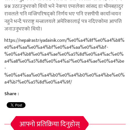
प्रश्न उठाउनुभएको थियो भने नेकपा एमालेका सांसद डा भीमबहादुर
रावलले पनि मन्त्रिपरिषद्को निर्णय भए पनि एसपीपी कार्यान्वयन
नहुने भन्दै परराष्ट्र मन्त्रालयले अमेरिकालाई पत्र नदिएकोमा आपत्ति
जनाउनुभएको थियो।
https://nepalrastriyadainik.com/%e0%a4%8f%e0%a4%b8%
e0%a4%aa%e0%a4%bf%e0%a4%aa%e0%a4%bf-
%e0%a4%b8%e0%a4%ae%e0%a5%8d%e0%a4%ac%e0%
a4%a8%e0%a5%8d%e0%a4%a7%e0%a4%ae%e0%a4%be
-
%e0%a4%aa%e0%a4%b0%e0%a4%b0%e0%a4%be%e0%
a4%b7%e0%a5%8d%e0%a4%9f/
Share :
आफ्नो प्रतिक्रिया दिनुहोस्