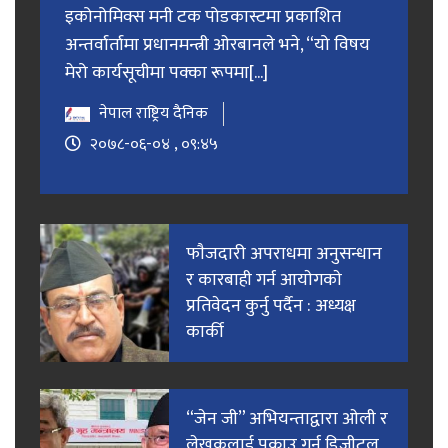
इकोनोमिक्स मनी टक पोडकास्टमा प्रकाशित
अन्तर्वार्तामा प्रधानमन्त्री ओरबानले भने, “यो विषय
मेरो कार्यसूचीमा पक्का रूपमा[...]
नेपाल राष्ट्रिय दैनिक
२०७८-०६-०४ , ०९:४५
फाैजदारी अपराधमा अनुसन्धान
र कारबाही गर्न आयाेगकाे
प्रतिवेदन कुर्नु पर्दैन : अध्यक्ष
कार्की
“जेन जी” अभियन्ताद्वारा ओली र
लेखकलाई पक्राउ गर्न डिजीटल