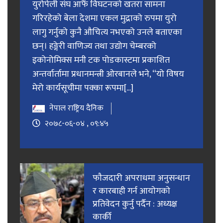
युरोपेली संघ आफैं विघटनको खतरा सामना
गरिरहेको बेला देशमा एकल मुद्राको रुपमा युरो
लागु गर्नुको कुनै औचित्य नभएको उनले बताएका
छन्। हङ्गेरी वाणिज्य तथा उद्योग चेम्बरको
इकोनोमिक्स मनी टक पोडकास्टमा प्रकाशित
अन्तर्वार्तामा प्रधानमन्त्री ओरबानले भने, “यो विषय
मेरो कार्यसूचीमा पक्का रूपमा[...]
नेपाल राष्ट्रिय दैनिक
२०७८-०६-०४ , ०९:४५
फाैजदारी अपराधमा अनुसन्धान
र कारबाही गर्न आयाेगकाे
प्रतिवेदन कुर्नु पर्दैन : अध्यक्ष
कार्की