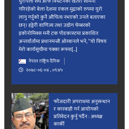
युरोपेली संघ आफैं विघटनको खतरा सामना
गरिरहेको बेला देशमा एकल मुद्राको रुपमा युरो
लागु गर्नुको कुनै औचित्य नभएको उनले बताएका
छन्। हङ्गेरी वाणिज्य तथा उद्योग चेम्बरको
इकोनोमिक्स मनी टक पोडकास्टमा प्रकाशित
अन्तर्वार्तामा प्रधानमन्त्री ओरबानले भने, “यो विषय
मेरो कार्यसूचीमा पक्का रूपमा[...]
नेपाल राष्ट्रिय दैनिक
२०७८-०६-०४ , ०९:४५
फाैजदारी अपराधमा अनुसन्धान
र कारबाही गर्न आयाेगकाे
प्रतिवेदन कुर्नु पर्दैन : अध्यक्ष
कार्की