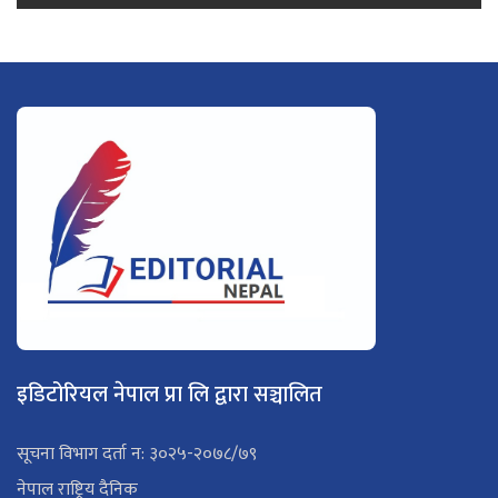
इडिटोरियल नेपाल प्रा लि द्वारा सञ्चालित
सूचना विभाग दर्ता न: ३०२५-२०७८/७९
नेपाल राष्ट्रिय दैनिक