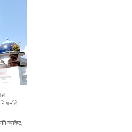
ेखि
ि शर्माले
पनि ज्याकेट,