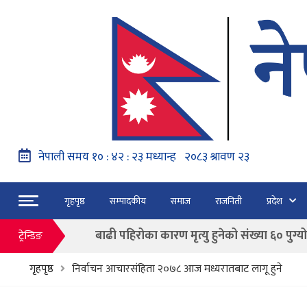
नेपाल वायुसेवाको राहत उडानमार्फत १५७ यात्रु 
हङ्गेरी सरकारले एकल मुद्राको रुपमा ‘युरो’ लागु नग
फाैजदारी अपराधमा अनुसन्धान र कारबाही गर्न आयाेगक
गृहपृष्ठ
सम्पादकीय
समाज
राजनिती
प्रदेश
“जेन जी” अभियन्ताद्वारा ओली र लेखकलाई पक्
बाढी पहिरोका कारण मृत्यु हुनेको संख्या ६० पुग्यो
ट्रेन्डिङ
फागुन २१ गते हुने प्रतिनिधि सभा निर्वाचनको क
गृहपृष्ठ
निर्वाचन आचारसंहिता २०७८ आज मध्यरातबाट लागू हुने
नेपाल वायुसेवाको राहत उडानमार्फत १५७ यात्रु 
हङ्गेरी सरकारले एकल मुद्राको रुपमा ‘युरो’ लागु नग