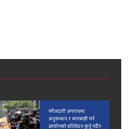
फाैजदारी अपराधमा
अनुसन्धान र कारबाही गर्न
आयाेगकाे प्रतिवेदन कुर्नु पर्दैन