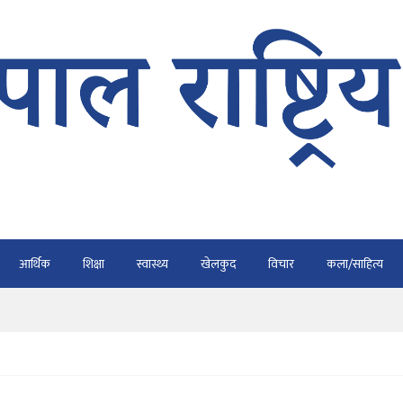
भैरहवाबाट काठमाडौं ल्याइए
र्ने
ाे प्रतिवेदन कुर्नु पर्दैन : अध्यक्ष कार्की
आर्थिक
शिक्षा
स्वास्थ्य
खेलकुद
विचार
कला/साहित्य
राउ गर्न डिजीटल अभियान
ार्यतालिका सार्वजनिक
भैरहवाबाट काठमाडौं ल्याइए
र्ने