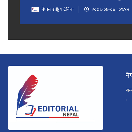
नेपाल राष्ट्रिय दैनिक
२०७८-०६-०४ , ०९:४५
ने
सम्
: