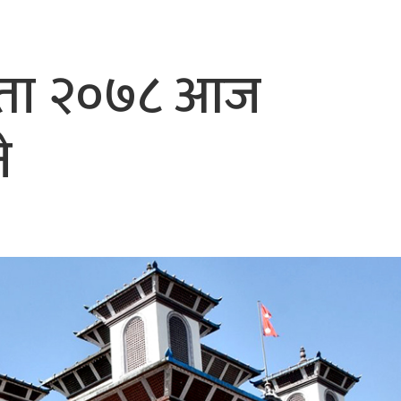
हिता २०७८ आज
े