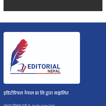
इडिटोरियल नेपाल प्रा लि द्वारा सञ्चालित
सूचना विभाग दर्ता न: ३०२५-२०७८/७९