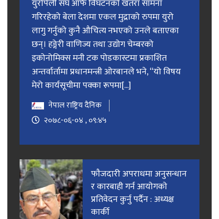
युरोपेली संघ आफैं विघटनको खतरा सामना
गरिरहेको बेला देशमा एकल मुद्राको रुपमा युरो
लागु गर्नुको कुनै औचित्य नभएको उनले बताएका
छन्। हङ्गेरी वाणिज्य तथा उद्योग चेम्बरको
इकोनोमिक्स मनी टक पोडकास्टमा प्रकाशित
अन्तर्वार्तामा प्रधानमन्त्री ओरबानले भने, “यो विषय
मेरो कार्यसूचीमा पक्का रूपमा[...]
नेपाल राष्ट्रिय दैनिक
२०७८-०६-०४ , ०९:४५
फाैजदारी अपराधमा अनुसन्धान
र कारबाही गर्न आयाेगकाे
प्रतिवेदन कुर्नु पर्दैन : अध्यक्ष
कार्की