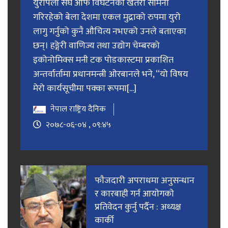
युरोपेली संघ आफैं विघटनको खतरा सामना
गरिरहेको बेला देशमा एकल मुद्राको रुपमा युरो
लागु गर्नुको कुनै औचित्य नभएको उनले बताएका
छन्। हङ्गेरी वाणिज्य तथा उद्योग चेम्बरको
इकोनोमिक्स मनी टक पोडकास्टमा प्रकाशित
अन्तर्वार्तामा प्रधानमन्त्री ओरबानले भने, “यो विषय
मेरो कार्यसूचीमा पक्का रूपमा[...]
नेपाल राष्ट्रिय दैनिक
२०७८-०६-०४ , ०९:४५
फाैजदारी अपराधमा अनुसन्धान
र कारबाही गर्न आयाेगकाे
प्रतिवेदन कुर्नु पर्दैन : अध्यक्ष
कार्की