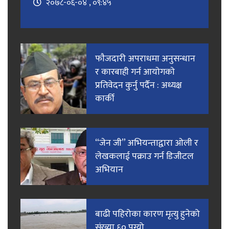
२०७८-०६-०४ , ०९:४५
फाैजदारी अपराधमा अनुसन्धान
र कारबाही गर्न आयाेगकाे
प्रतिवेदन कुर्नु पर्दैन : अध्यक्ष
कार्की
“जेन जी” अभियन्ताद्वारा ओली र
लेखकलाई पक्राउ गर्न डिजीटल
अभियान
बाढी पहिरोका कारण मृत्यु हुनेको
संख्या ६० पुग्यो