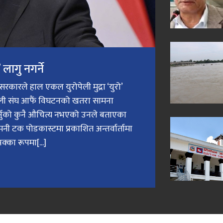
लागु नगर्ने
री सरकारले हाल एकल युरोपेली मुद्रा ‘युरो’
ेली संघ आफैं विघटनको खतरा सामना
गर्नुको कुनै औचित्य नभएको उनले बताएका
मनी टक पोडकास्टमा प्रकाशित अन्तर्वार्तामा
क्का रूपमा[...]