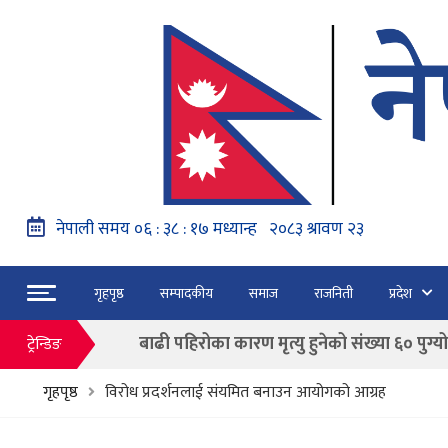
नेपाल वायुसेवाको राहत उडानमार्फत १५७ यात्रु 
हङ्गेरी सरकारले एकल मुद्राको रुपमा ‘युरो’ लागु नग
फाैजदारी अपराधमा अनुसन्धान र कारबाही गर्न आयाेगक
गृहपृष्ठ
सम्पादकीय
समाज
राजनिती
प्रदेश
“जेन जी” अभियन्ताद्वारा ओली र लेखकलाई पक्
बाढी पहिरोका कारण मृत्यु हुनेको संख्या ६० पुग्यो
ट्रेन्डिङ
फागुन २१ गते हुने प्रतिनिधि सभा निर्वाचनको क
गृहपृष्ठ
विरोध प्रदर्शनलाई संयमित बनाउन आयोगको आग्रह
नेपाल वायुसेवाको राहत उडानमार्फत १५७ यात्रु 
हङ्गेरी सरकारले एकल मुद्राको रुपमा ‘युरो’ लागु नग