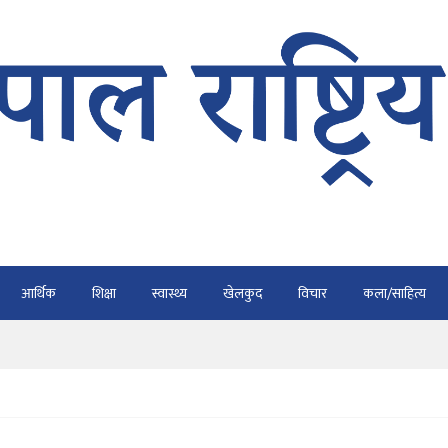
भैरहवाबाट काठमाडौं ल्याइए
र्ने
ाे प्रतिवेदन कुर्नु पर्दैन : अध्यक्ष कार्की
आर्थिक
शिक्षा
स्वास्थ्य
खेलकुद
विचार
कला/साहित्य
राउ गर्न डिजीटल अभियान
ार्यतालिका सार्वजनिक
भैरहवाबाट काठमाडौं ल्याइए
र्ने