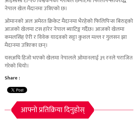
आइसीसी टी-२० विश्वकपको ग्लोबल छनोटमा फिलिपिन्सविरुद्ध
नेपाल खेल मैदानमा उत्रिएको छ।
ओमानको अल अमेरत क्रिकेट मैदानमा भैरहेको फिलिपिन्स बिरुद्दको
आजको खेलमा टस हारेर नेपाल ब्याटिङ्ग गर्दैछ। आजको खेलमा
कमलसिंह ऐरी र विवेक यादवको सट्टा कुशल मल्ल र गुलसन झा
मैदानमा उत्रिएका छन्।
यसअघि हिजो भएको खेलमा नेपालले ओमानलाई ३९ रनले पराजित
गरेको थियो।
Share :
आफ्नो प्रतिक्रिया दिनुहोस्