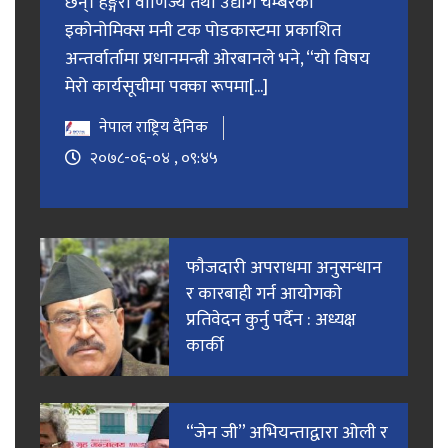
छन्। हङ्गेरी वाणिज्य तथा उद्योग चेम्बरको
इकोनोमिक्स मनी टक पोडकास्टमा प्रकाशित
अन्तर्वार्तामा प्रधानमन्त्री ओरबानले भने, “यो विषय
मेरो कार्यसूचीमा पक्का रूपमा[...]
नेपाल राष्ट्रिय दैनिक
२०७८-०६-०४ , ०९:४५
फाैजदारी अपराधमा अनुसन्धान
र कारबाही गर्न आयाेगकाे
प्रतिवेदन कुर्नु पर्दैन : अध्यक्ष
कार्की
“जेन जी” अभियन्ताद्वारा ओली र