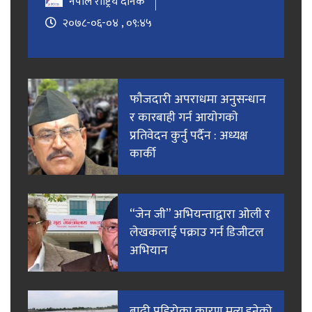
नेपाल राष्ट्रिय दैनिक
२०७८-०६-०४ , ०९:४५
फाैजदारी अपराधमा अनुसन्धान
र कारबाही गर्न आयाेगकाे
प्रतिवेदन कुर्नु पर्दैन : अध्यक्ष
कार्की
“जेन जी” अभियन्ताद्वारा ओली र
लेखकलाई पक्राउ गर्न डिजीटल
अभियान
बाढी पहिरोका कारण मृत्यु हुनेको