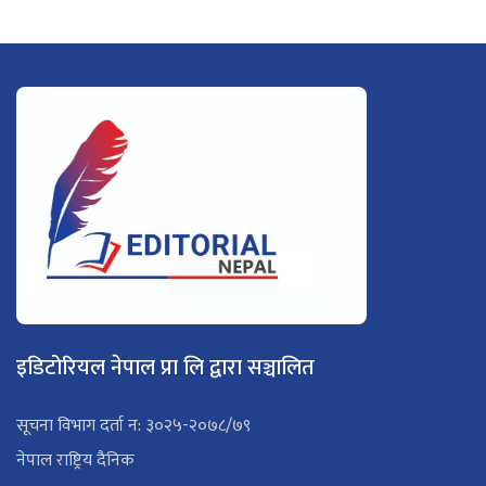
इडिटोरियल नेपाल प्रा लि द्वारा सञ्चालित
सूचना विभाग दर्ता न: ३०२५-२०७८/७९
नेपाल राष्ट्रिय दैनिक