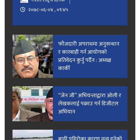
नेपाल राष्ट्रिय दैनिक
२०७८-०६-०४ , ०९:४५
फाैजदारी अपराधमा अनुसन्धान
र कारबाही गर्न आयाेगकाे
प्रतिवेदन कुर्नु पर्दैन : अध्यक्ष
कार्की
“जेन जी” अभियन्ताद्वारा ओली र
लेखकलाई पक्राउ गर्न डिजीटल
अभियान
बाढी पहिरोका कारण मृत्यु हुनेको