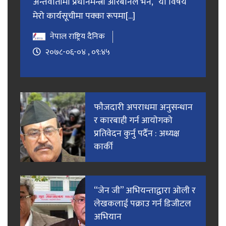
अन्तर्वार्तामा प्रधानमन्त्री ओरबानले भने, “यो विषय
मेरो कार्यसूचीमा पक्का रूपमा[...]
नेपाल राष्ट्रिय दैनिक
२०७८-०६-०४ , ०९:४५
फाैजदारी अपराधमा अनुसन्धान
र कारबाही गर्न आयाेगकाे
प्रतिवेदन कुर्नु पर्दैन : अध्यक्ष
कार्की
“जेन जी” अभियन्ताद्वारा ओली र
लेखकलाई पक्राउ गर्न डिजीटल
अभियान