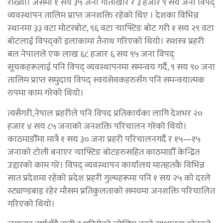
राख्यो। जसमा १ सय ३५ जना गोताखोर र ३ हजार ९ सय जना विपद्
व्यवस्थापन तालिम प्राप्त जनशक्ति रहेको थिए । देशका विभिन्न
स्थानमा ३३ वटा मोटरबोट, ९६ वटा र्‍याफ्टिङ बोट गरी १ सय २९ वटा
बोटलाई विपद्को इलाकामा तैनाथ गरिएको थियो। सशस्त्र प्रहरी
बल नेपालले एक लाख ६८ हजार ६ सय ९५ जना विपद्
सूचकहरूलाई पनि विपद् व्यवस्थापनमा समन्वय गर्दै, ९ सय ९० जना
तालिम प्राप्त समुदाय विपद् स्वयंसेवकहरुसँग पनि समन्वयात्मक
रुपमा काम गरेको थियो।
त्यसैगरी,नेपाल प्रहरीले पनि विपद प्रतिकार्यका लागि देशभर २०
हजार ४ सय ८५ जनाको जनशक्ति परिचालन गरेको थियो।
काठमाडौँमा मात्रै १ सय ३० जना प्रहरी परिचालनगर्दै र १५—१५
जनाको टोली बनाएर र्‍याफ्टिङ बोटहरुसहित काठमाडौँ केन्द्रित
उद्दारको काम गरे। विपद् व्यवस्थापन कार्यालय मातहतकै विभिन्न
सात प्रदेशमा रहेको प्रदेश प्रहरी गुल्महरूमा पनि १ सय २५ को दरले
स्ट्याण्डबाइ रहेर मौसम प्रतिकुलताको समयमा जनशक्ति परिचालित
गरिएको थियो।