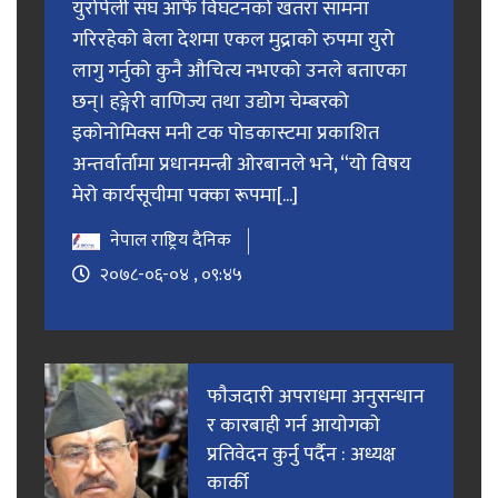
युरोपेली संघ आफैं विघटनको खतरा सामना
गरिरहेको बेला देशमा एकल मुद्राको रुपमा युरो
लागु गर्नुको कुनै औचित्य नभएको उनले बताएका
छन्। हङ्गेरी वाणिज्य तथा उद्योग चेम्बरको
इकोनोमिक्स मनी टक पोडकास्टमा प्रकाशित
अन्तर्वार्तामा प्रधानमन्त्री ओरबानले भने, “यो विषय
मेरो कार्यसूचीमा पक्का रूपमा[...]
नेपाल राष्ट्रिय दैनिक
२०७८-०६-०४ , ०९:४५
फाैजदारी अपराधमा अनुसन्धान
र कारबाही गर्न आयाेगकाे
प्रतिवेदन कुर्नु पर्दैन : अध्यक्ष
कार्की