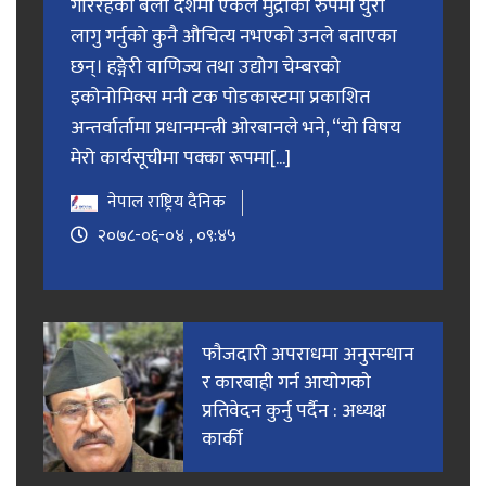
गरिरहेको बेला देशमा एकल मुद्राको रुपमा युरो
लागु गर्नुको कुनै औचित्य नभएको उनले बताएका
छन्। हङ्गेरी वाणिज्य तथा उद्योग चेम्बरको
इकोनोमिक्स मनी टक पोडकास्टमा प्रकाशित
अन्तर्वार्तामा प्रधानमन्त्री ओरबानले भने, “यो विषय
मेरो कार्यसूचीमा पक्का रूपमा[...]
नेपाल राष्ट्रिय दैनिक
२०७८-०६-०४ , ०९:४५
फाैजदारी अपराधमा अनुसन्धान
र कारबाही गर्न आयाेगकाे
प्रतिवेदन कुर्नु पर्दैन : अध्यक्ष
कार्की