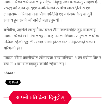
पक्राउ परेका चारैजनालाई राष्ट्रिय निकुञ्ज तथा वन्यजन्तु संरक्षण ऐन,
२०२९ को दफा २६ ९१० बमोजिमको रु पाँच लाखदेखि रु १०
लाखसम्म जरिवाना तथा पाँच वर्षदेखि १५ वर्षसम्म कैद वा दुवै
सजाय हुन सक्ने न्यौपानेले बताउनुभयो ।
यसैबीच, प्रहरीले लागुऔषध चरेश तीन किलोसहित दुई जनालाई
पक्राउ गरेको छ । नेपालगञ्ज उपमहानगरपालिका–२ पुष्पलालचोक
नजिक रहेको दङ्गाली–स्याङ्जाली होटलबाट उनीहरुलाई पक्राउ
गरिएको हो ।
पक्राउ पर्नेमा कालीकोट खाँडाचक्र नगरपालिका–९ का प्रवीण विष्ट र
वडा नं ७ का राजबहादुर कार्की रहेका छन् ।
Share :
आफ्नो प्रतिक्रिया दिनुहोस्