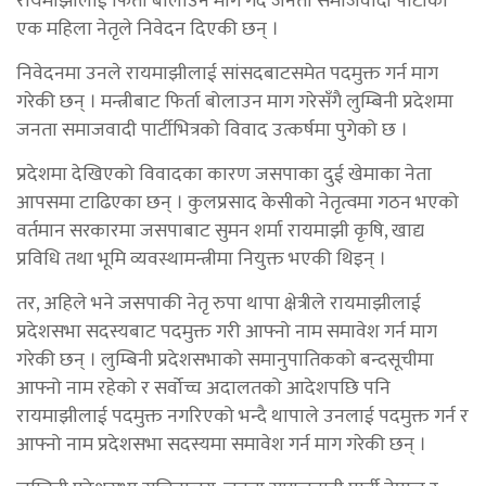
रायमाझीलाई फिर्ता बोलाउन माग गर्दै जनता समाजवादी पार्टीकी
एक महिला नेतृले निवेदन दिएकी छन् ।
निवेदनमा उनले रायमाझीलाई सांसदबाटसमेत पदमुक्त गर्न माग
गरेकी छन् । मन्त्रीबाट फिर्ता बोलाउन माग गरेसँगै लुम्बिनी प्रदेशमा
जनता समाजवादी पार्टीभित्रको विवाद उत्कर्षमा पुगेको छ ।
प्रदेशमा देखिएको विवादका कारण जसपाका दुई खेमाका नेता
आपसमा टाढिएका छन् । कुलप्रसाद केसीको नेतृत्वमा गठन भएको
वर्तमान सरकारमा जसपाबाट सुमन शर्मा रायमाझी कृषि, खाद्य
प्रविधि तथा भूमि व्यवस्थामन्त्रीमा नियुक्त भएकी थिइन् ।
तर, अहिले भने जसपाकी नेतृ रुपा थापा क्षेत्रीले रायमाझीलाई
प्रदेशसभा सदस्यबाट पदमुक्त गरी आफ्नो नाम समावेश गर्न माग
गरेकी छन् । लुम्बिनी प्रदेशसभाको समानुपातिकको बन्दसूचीमा
आफ्नो नाम रहेको र सर्वोच्च अदालतको आदेशपछि पनि
रायमाझीलाई पदमुक्त नगरिएको भन्दै थापाले उनलाई पदमुक्त गर्न र
आफ्नो नाम प्रदेशसभा सदस्यमा समावेश गर्न माग गरेकी छन् ।